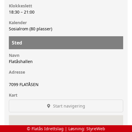
Klokkeslett
18:30
–
21:00
Kalender
Sosialrom (80 plasser)
Sted
Navn
Flatåshallen
Adresse
7099
FLATÅSEN
Kart
Start navigering
© Flatås Idrettslag | Løsning:
StyreWeb