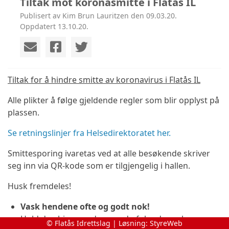
Tiltak mot koronasmitte i Flatås IL
Publisert av Kim Brun Lauritzen den 09.03.20.
Oppdatert 13.10.20.
Tiltak for å hindre smitte av koronavirus i Flatås IL
Alle plikter å følge gjeldende regler som blir opplyst på
plassen.
Se retningslinjer fra Helsedirektoratet her.
Smittesporing ivaretas ved at alle besøkende skriver
seg inn via QR-kode som er tilgjengelig i hallen.
Husk fremdeles!
Vask hendene ofte og godt nok!
Hold deg hjemme dersom du føler deg syk
© Flatås Idrettslag | Løsning:
StyreWeb