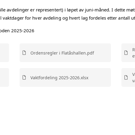
le avdelinger er representert) i løpet av juni-måned. I dette møte
TÅS IL
vaktdager for hver avdeling og hvert lag fordeles etter antall ut
ROTOKOLLER
erioden 2025-2026
R
Ordensregler i Flatåshallen.pdf
e
V
Vaktfordeling 2025-2026.xlsx
v