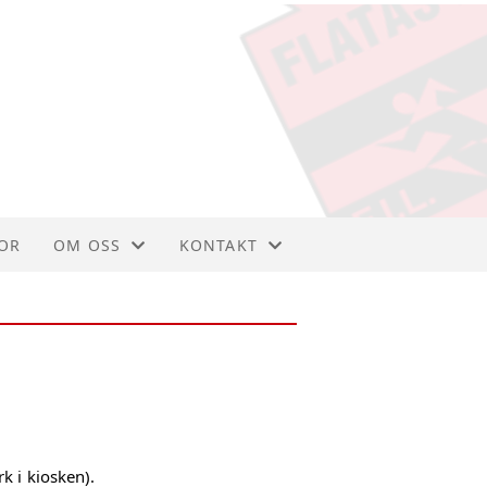
OR
OM OSS
KONTAKT
OM FLATÅS IL
ORGANISASJON
KLUBBHÅNDBOKA
STYRET
VEDTEKTER
k i kiosken).