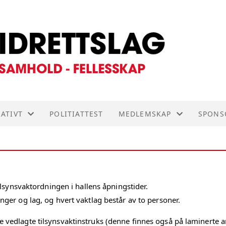
ATIVT
POLITIATTEST
MEDLEMSKAP
SPONS
V FLERBRUKSHALLEN
GENERELL INFORMASJON
INNMELDING
ilsynsvaktordningen i hallens åpningstider.
KTER
UTMELDING
nger og lag, og hvert vaktlag består av to personer.
JEMA
 vedlagte tilsynsvaktinstruks (denne finnes også på laminerte ar