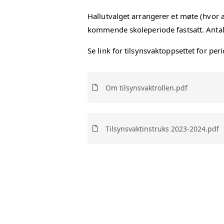
Hallutvalget arrangerer et møte (hvor al
VIPPS I FLA
kommende skoleperiode fastsatt. Antall 
ÅRSMØTEP
Se link for tilsynsvaktoppsettet for p
Om tilsynsvaktrollen.pdf
Tilsynsvaktinstruks 2023-2024.pdf