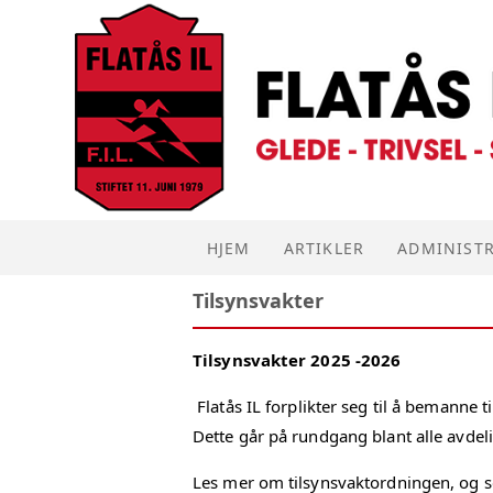
HJEM
ARTIKLER
ADMINISTR
Tilsynsvakter
BOOKING A
Tilsynsvakter 2025 -2026
KJØREBOK
Flatås IL
forplikter seg til å bemanne t
TILSYNSVA
Dette går på rundgang blant alle avdeli
UTLEGGSK
Les mer om tilsynsvaktordningen, og se