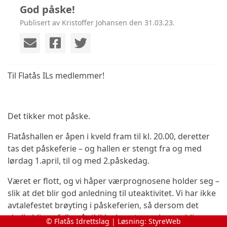
God påske!
Publisert av Kristoffer Johansen den 31.03.23.
Til Flatås ILs medlemmer!
Det tikker mot påske.
Flatåshallen er åpen i kveld fram til kl. 20.00, deretter
tas det påskeferie – og hallen er stengt fra og med
lørdag 1.april, til og med 2.påskedag.
Været er flott, og vi håper værprognosene holder seg –
slik at det blir god anledning til uteaktivitet. Vi har ikke
avtalefestet brøyting i påskeferien, så dersom det
skulle bli snøfall – så vil ikke kunstgressbanen bli
© Flatås Idrettslag | Løsning:
StyreWeb