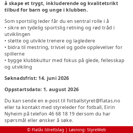
å skape et trygt, inkluderende og kvalitetsrikt
tilbud for barn og unge i klubben.
Som sportslig leder får du en sentral rolle i å
• sikre en tydelig sportslig retning og rød tråd i
utviklingen
• støtte og utvikle trenere og lagledere
• bidra til mestring, trivsel og gode opplevelser for
spillerne
• bygge klubbkultur med fokus på glede, fellesskap
og utvikling
Søknadsfrist: 14. juni 2026
Oppstartsdato: 1. august 2026
Du kan sende en e-post til fotballstyret@flatas.no
eller ta kontakt med styreleder for fotball, Eirin
Nyheim på telefon 46 68 18 19 dersom du har
spørsmål eller ønsker å søke.
© Flatås Idrettslag | Løsning:
StyreWeb
Dette er en rolle for deg som brenner for fotball og