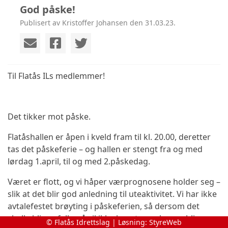
God påske!
Publisert av Kristoffer Johansen den 31.03.23.
Til Flatås ILs medlemmer!
Det tikker mot påske.
Flatåshallen er åpen i kveld fram til kl. 20.00, deretter
tas det påskeferie – og hallen er stengt fra og med
lørdag 1.april, til og med 2.påskedag.
Været er flott, og vi håper værprognosene holder seg –
slik at det blir god anledning til uteaktivitet. Vi har ikke
avtalefestet brøyting i påskeferien, så dersom det
skulle bli snøfall – så vil ikke kunstgressbanen bli
© Flatås Idrettslag | Løsning:
StyreWeb